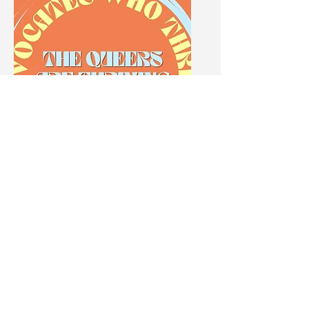
The Queers are Thriving by
Advocates Who Thrive
Advocates Who Thrive est une
association de formation et de
développement à but non lucratif qui
accompagne les personnes militant
pour l'inclusion, les droits humains et
le développement durable. Nous les
aidons à surmonter les obstacles tels
que la précarité financière, le